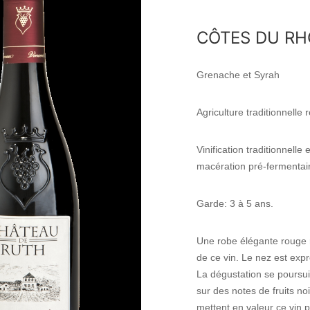
CÔTES DU R
Grenache et Syrah
Agriculture traditionnelle
Vinification traditionnell
macération pré-fermentai
Garde: 3 à 5 ans.
Une robe élégante rouge 
de ce vin. Le nez est expre
La dégustation se poursui
sur des notes de fruits noi
mettent en valeur ce vin 