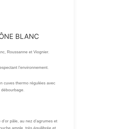
HÔNE BLANC
anc, Roussanne et Viognier.
 respectant l’environnement.
e en cuves thermo régulées avec
t débourbage.
be d’or pâle, au nez d’agrumes et
ouche ample, très équilibrée et